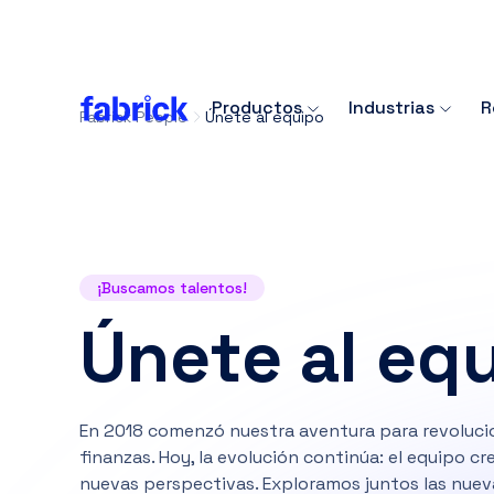
Productos
Industrias
R
Fabrick People
Únete al equipo
¡Buscamos talentos!
Únete al eq
En 2018 comenzó nuestra aventura para revolucio
finanzas. Hoy, la evolución continúa: el equipo c
nuevas perspectivas. Exploramos juntos las nueva
finanzas: ¡descubre todas las posiciones abiertas