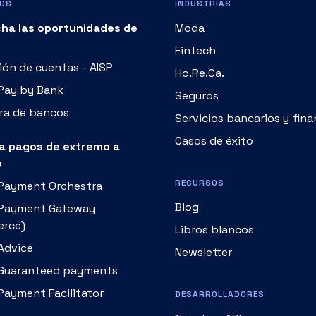
Fintech
ón de cuentas - AISP
Ho.Re.Ca.
 Pay by Bank
Seguros
ra de bancos
Servicios bancarios y fina
Casos de éxito
a pagos de extremo a
o
RECURSOS
 Payment Orchestra
Blog
 Payment Gateway
rce)
Libros blancos
Advice
Newsletter
 Guaranteed payments
Payment Facilitator
DESARROLLADORES
Nuestras API
Fabrick Producers