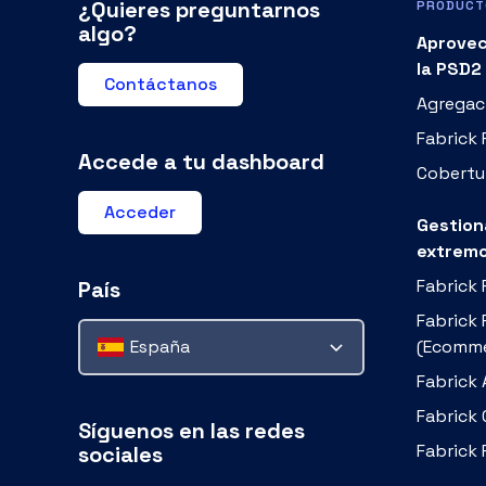
la PSD2
Contáctanos
Agregaci
Fabrick
Accede a tu dashboard
Cobertu
Acceder
Gestion
extrem
Fabrick
País
Fabrick
España
(Ecomme
Fabrick 
Fabrick
Síguenos en las redes
Fabrick 
sociales