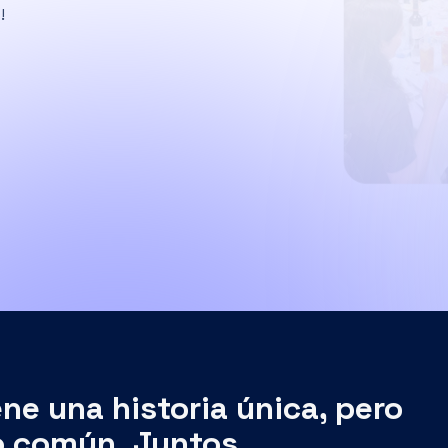
ne una historia única, pero
o común. Juntos,
nclusiva que valora la