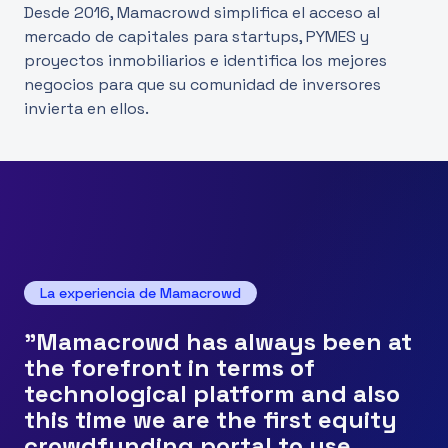
Desde 2016, Mamacrowd simplifica el acceso al
mercado de capitales para startups, PYMES y
proyectos inmobiliarios e identifica los mejores
negocios para que su comunidad de inversores
invierta en ellos.
La experiencia de Mamacrowd
"Mamacrowd has always been at
the forefront in terms of
technological platform and also
this time we are the first equity
crowdfunding portal to use