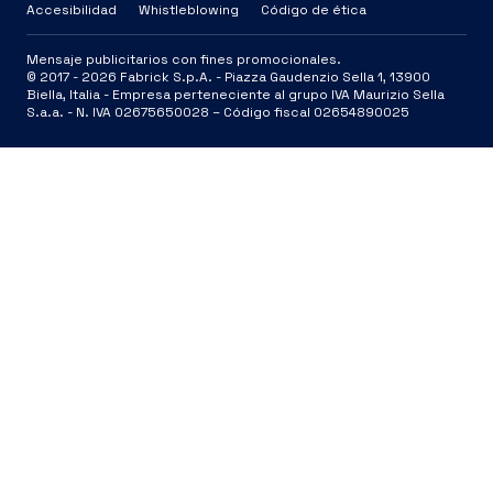
Accesibilidad
Whistleblowing
Código de ética
Mensaje publicitarios con fines promocionales.
© 2017 -
2026
Fabrick S.p.A. -
Piazza Gaudenzio Sella 1, 13900
Biella, Italia - Empresa perteneciente al grupo IVA Maurizio Sella
S.a.a. - N. IVA 02675650028 – Código fiscal 02654890025