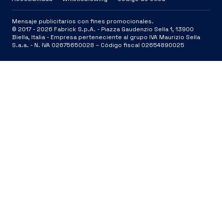
Mensaje publicitarios con fines promocionales.
© 2017 -
2026
Fabrick S.p.A. -
Piazza Gaudenzio Sella 1, 13900
Biella, Italia - Empresa perteneciente al grupo IVA Maurizio Sella
S.a.a. - N. IVA 02675650028 – Código fiscal 02654890025