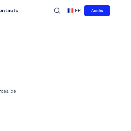
ontacts
FR
Accès
rces, de