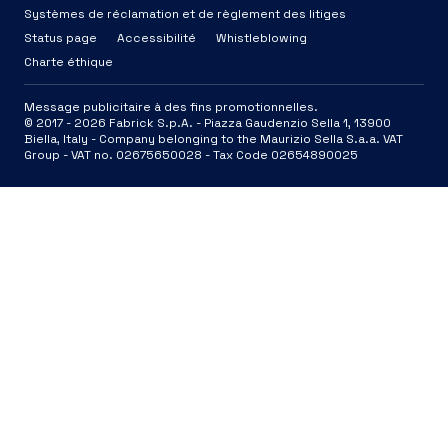
Systèmes de réclamation et de règlement des litiges
Status page
Accessibilité
Whistleblowing
Charte éthique
Message publicitaire à des fins promotionnelles.
© 2017 -
2026
Fabrick S.p.A. -
Piazza Gaudenzio Sella 1, 13900
Biella, Italy - Company belonging to the Maurizio Sella S.a.a. VAT
Group - VAT no. 02675650028 - Tax Code 02654890025