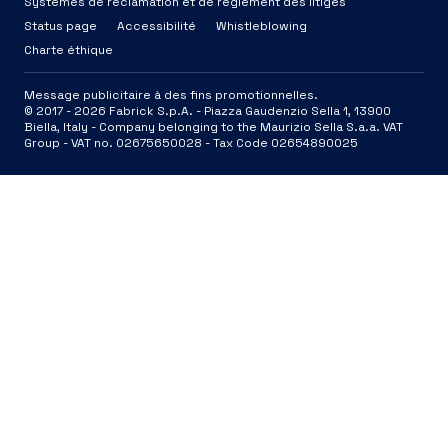
Systèmes de réclamation et de règlement des litiges
Status page
Accessibilité
Whistleblowing
Charte éthique
Message publicitaire à des fins promotionnelles.
© 2017 -
2026
Fabrick S.p.A. -
Piazza Gaudenzio Sella 1, 13900
Biella, Italy - Company belonging to the Maurizio Sella S.a.a. VAT
Group - VAT no. 02675650028 - Tax Code 02654890025