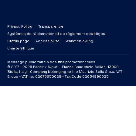
Privacy Policy
Transparence
Systèmes de réclamation et de règlement des litiges
Status page
Accessibilité
Whistleblowing
Charte éthique
Message publicitaire à des fins promotionnelles.
© 2017 -
2026
Fabrick S.p.A. -
Piazza Gaudenzio Sella 1, 13900
Biella, Italy - Company belonging to the Maurizio Sella S.a.a. VAT
Group - VAT no. 02675650028 - Tax Code 02654890025