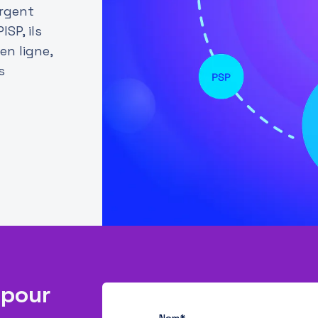
rgent
SP, ils
en ligne,
s
 pour