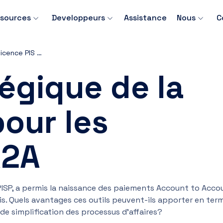
sources
Developpeurs
Assistance
Nous
C
Le rôle stratégique de la licence PIS pour les paiements A2A
tégique de la
pour les
A2A
PISP, a permis la naissance des paiements Account to Acco
is. Quels avantages ces outils peuvent-ils apporter en ter
 de simplification des processus d'affaires?