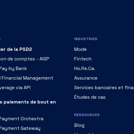
S
INDUSTRIES
ier de la PSD2
Mode
ion de comptes - AISP
Fintech
 Pay by Bank
Ho.Re.Ca.
l Financial Management
Assurance
erage via API
Services bancaires et fina
Études de cas
es paiements de bout en
RESSOURCES
 Payment Orchestra
Blog
 Payment Gateway