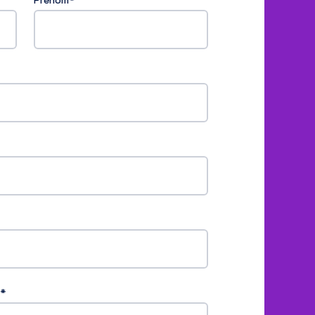
Prénom
*
*