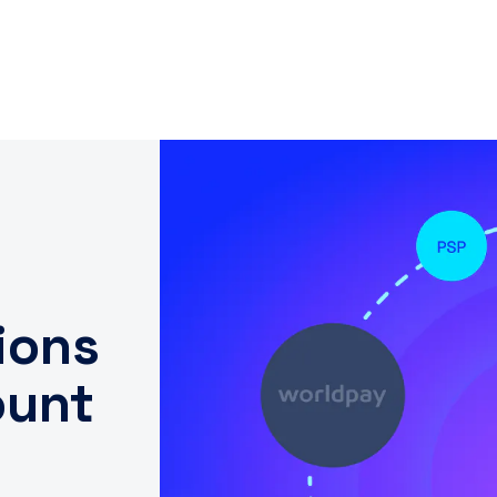
ions
ount