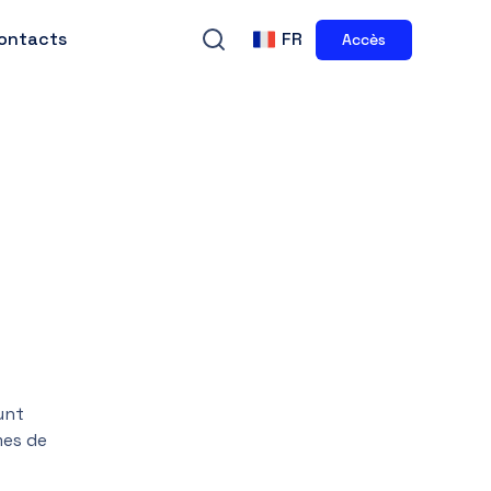
ontacts
FR
Accès
unt
mes de