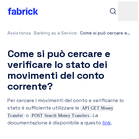
Assistenza
Banking as a Service
Come si può cercare e verificare lo stato dei movimenti del conto corrente?
Come si può cercare e
verificare lo stato dei
movimenti del conto
corrente?
Assistenza
Per cercare i movimenti del conto e verificarne lo
stato è sufficiente utilizzare le
API GET Money
o
. La
Transfer
POST Search Money Transfers
Contatti
documentazione è disponibile a questo
link
.
Accedi