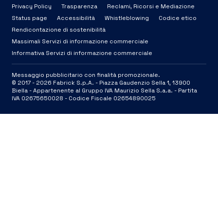
Privacy Policy
Trasparenza
Reclami, Ricorsi e Mediazione
Status page
Accessibilità
Whistleblowing
Codice etico
Rendicontazione di sostenibilità
Massimali Servizi di informazione commerciale
Informativa Servizi di informazione commerciale
Messaggio pubblicitario con finalità promozionale.
© 2017 -
2026
Fabrick S.p.A. -
Piazza Gaudenzio Sella 1, 13900
Biella - Appartenente al Gruppo IVA Maurizio Sella S.a.a. - Partita
IVA 02675650028 - Codice Fiscale 02654890025