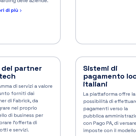
i dagli Insight
AI nei Financial Services: cosa cambia
davvero per imprese e clienti
L’AI sta già cambiando il modo in cui banche,
fintech, PSP e imprese progettano servizi,
prendono decisioni e proteggono la fiducia dei