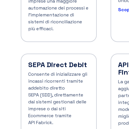
Gli ultimi approfondiment
Pagamenti agentici: quando a
comprare è un agente AI
I pagamenti gestiti da agenti AI trasformano
l'Ecommerce, passando da una procedura di
checkout guidata dall’utente a un’esperienza in