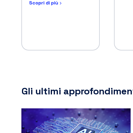
cui l'intelligenza artificiale sostituisce
l'acquirente in tutto il percorso di acquisto e
pagamento.
10 luglio 2026
Cerchi maggiori dettagli
su questo prodotto?
Compila il form
Contatta i nostri specialisti per individuare la