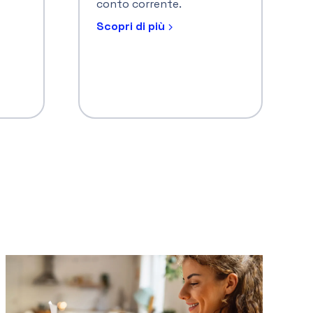
modo questo sistema cambia davvero le
abitudini dei cittadini e l’organizzazione degli
enti pubblici?
29 maggio 2026