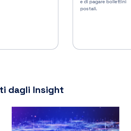
clienti. Tra automazione, agentic AI, pagamenti
embedded e nuove sfide antifrode, oggi il
settore finanziario è chiamato a chiedersi:
l’intelligenza artificiale è un mero strumento di
accelerazione dei processi, o può permetterci di
ripensare il futuro dei servizi finanziari?
05 giugno 2026
1
Informazioni società
Azienda
*