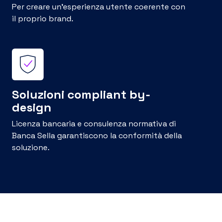
icare in tempo reale
completamente
binamento tra codice
personalizzabile e
e il codice fiscale o
facilmente integrabile
ta IVA di
consente di stipulare
intestatario, riducendo
mandati digitali per
schio di frodi e
accettare pagamenti 
orando la qualità
ricorrenti.
essiva dei servizi di
Scopri di più
arding delle aziende.
i di più
 dei partner
Sistemi di
ntech
pagamento loc