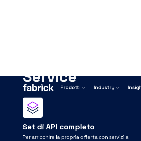
L’offerta BaaS d
Un set completo di API per creare servizi a valore
velocemente nei processi aziendali, per ottimizza
Conto bancario
Ch
API
Il se