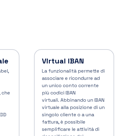
Payee
Il servizio consente di
e
verificare la
corrispondenza tra
ione
beneficiario inserito in fase
e
di compilazione del
o F24
bonifico e intestazione del
conto corrente.
Scopri di più