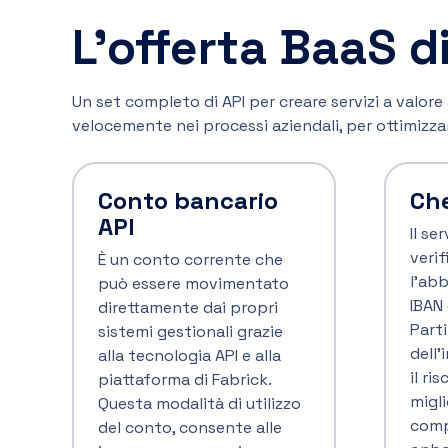
Consente di inizializzare gli
incassi ricorrenti tramite
La ga
addebito diretto
aggiu
SEPA (SDD), direttamente
partn
dai sistemi gestionali delle
inte
imprese o dai siti
mode
Ecommerce tramite
migli
API Fabrick.
prodo
Scopri di più