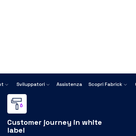
Banca Sella garantiscono la conformità della
soluzione.
i Fabrick
 aggiunto personalizzabili e integrabili facilmente e
re la customer experience.
eck IBAN
Mandato digit
rvizio consente di
La soluzione in white la