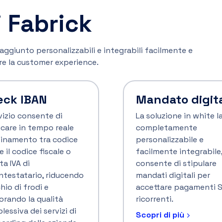
italiani
mma di servizi a valore
nto forniti dai
La piattaforma offre la
er di Fabrick, da
possibilità di effettuar
grare nel proprio
pagamenti verso la
llo di business per
pubblica amministraz
orare l’offerta di
con Pago PA, di versar
tti e servizi.
imposte con il modell
e di pagare bollettini
postali.