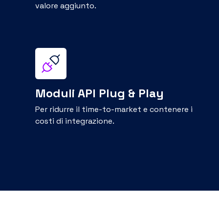
verif
È un conto corrente che
l’ab
può essere movimentato
IBAN 
direttamente dai propri
Parti
sistemi gestionali grazie
dell’
alla tecnologia API e alla
il ri
piattaforma di Fabrick.
migli
Questa modalità di utilizzo
compl
del conto, consente alle
onbo
imprese una maggiore
automazione dei processi e
Scopr
l’implementazione di
sistemi di riconciliazione
più efficaci.
SEPA Direct Debit
API
Fi