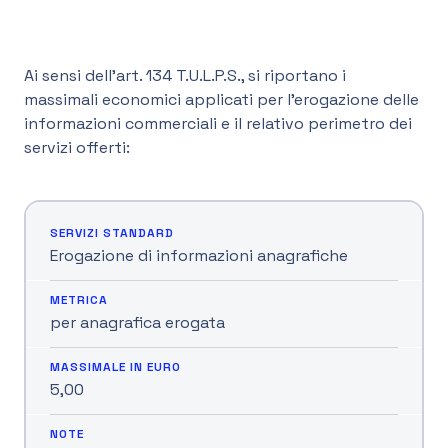
IT
Ai sensi dell’art. 134 T.U.L.P.S., si riportano i
massimali economici applicati per l’erogazione delle
informazioni commerciali e il relativo perimetro dei
servizi offerti:
SERVIZI STANDARD
Erogazione di informazioni anagrafiche
METRICA
per anagrafica erogata
MASSIMALE IN EURO
5,00
NOTE