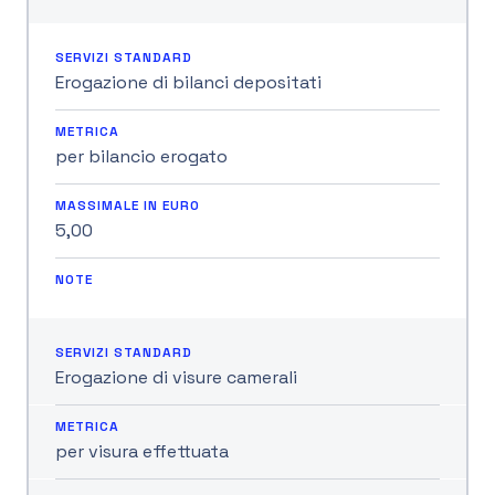
SERVIZI STANDARD
Erogazione di bilanci depositati
METRICA
per bilancio erogato
MASSIMALE IN EURO
5,00
NOTE
SERVIZI STANDARD
Erogazione di visure camerali
METRICA
per visura effettuata