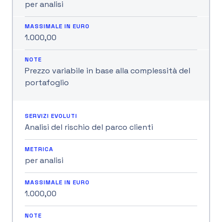
per analisi
MASSIMALE IN EURO
1.000,00
NOTE
Prezzo variabile in base alla complessità del
portafoglio
SERVIZI EVOLUTI
Analisi del rischio del parco clienti
METRICA
per analisi
MASSIMALE IN EURO
1.000,00
NOTE