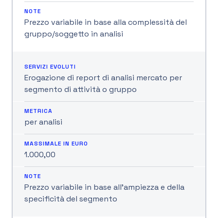
NOTE
Prezzo variabile in base alla complessità del
gruppo/soggetto in analisi
SERVIZI EVOLUTI
Erogazione di report di analisi mercato per
segmento di attività o gruppo
METRICA
per analisi
MASSIMALE IN EURO
1.000,00
NOTE
Prezzo variabile in base all’ampiezza e della
specificità del segmento