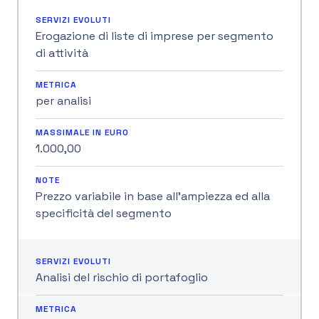
SERVIZI EVOLUTI
Erogazione di liste di imprese per segmento
di attività
METRICA
per analisi
MASSIMALE IN EURO
1.000,00
NOTE
Prezzo variabile in base all’ampiezza ed alla
specificità del segmento
SERVIZI EVOLUTI
Analisi del rischio di portafoglio
METRICA