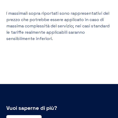
I massimali sopra riportati sono rappresentativi del
prezzo che potrebbe essere applicato in caso di
massima complessità del servizio; nei casi standard
le tariffe realmente applicabili saranno
sensibilmente inferiori.
Vuoi saperne di più?