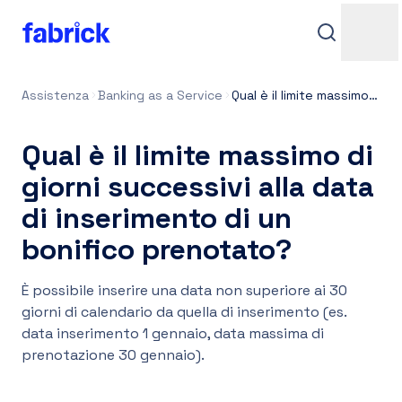
Assistenza
Banking as a Service
Qual è il limite massimo di giorni successivi alla data di inserimento di un bonifico prenotato?
Qual è il limite massimo di
giorni successivi alla data
di inserimento di un
bonifico prenotato?
Assistenza
È possibile inserire una data non superiore ai 30
giorni di calendario da quella di inserimento (es.
data inserimento 1 gennaio, data massima di
Contatti
prenotazione 30 gennaio).
Accedi