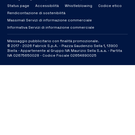
Status page
Accessibilità
Whistleblowing
Codice etico
Rendicontazione di sostenibilità
Massimali Servizi di informazione commerciale
Informativa Servizi di informazione commerciale
Messaggio pubblicitario con finalità promozionale.
© 2017 -
2026
Fabrick S.p.A. -
Piazza Gaudenzio Sella 1, 13900
Biella - Appartenente al Gruppo IVA Maurizio Sella S.a.a. - Partita
IVA 02675650028 - Codice Fiscale 02654890025