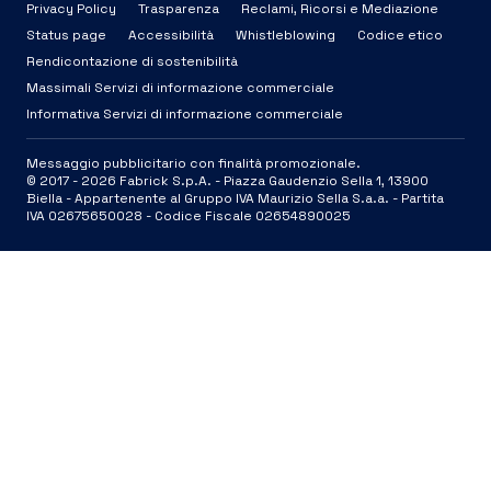
Privacy Policy
Trasparenza
Reclami, Ricorsi e Mediazione
Status page
Accessibilità
Whistleblowing
Codice etico
Rendicontazione di sostenibilità
Massimali Servizi di informazione commerciale
Informativa Servizi di informazione commerciale
Messaggio pubblicitario con finalità promozionale.
© 2017 -
2026
Fabrick S.p.A. -
Piazza Gaudenzio Sella 1, 13900
Biella - Appartenente al Gruppo IVA Maurizio Sella S.a.a. - Partita
IVA 02675650028 - Codice Fiscale 02654890025