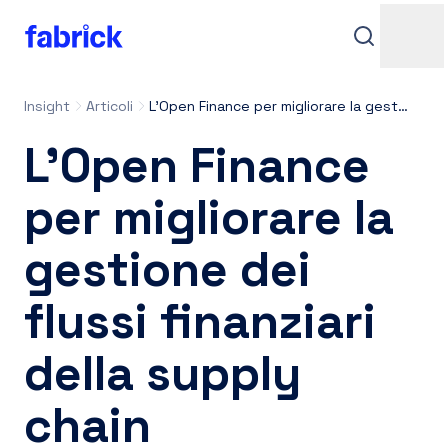
Insight
Articoli
L’Open Finance per migliorare la gestione dei flussi finanziari della supply chain
L’Open Finance
per migliorare la
gestione dei
Assistenza
flussi finanziari
della supply
Contatti
chain
Accedi