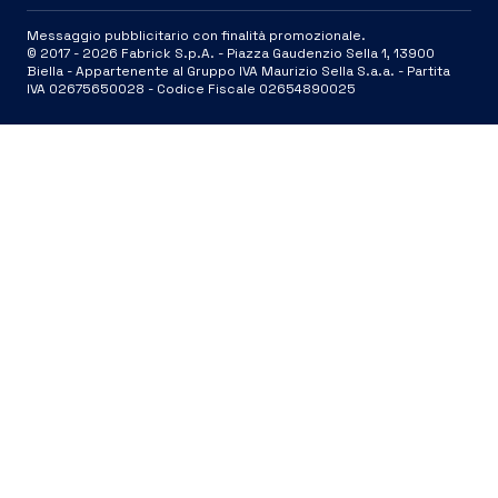
Messaggio pubblicitario con finalità promozionale.
© 2017 -
2026
Fabrick S.p.A. -
Piazza Gaudenzio Sella 1, 13900
Biella - Appartenente al Gruppo IVA Maurizio Sella S.a.a. - Partita
IVA 02675650028 - Codice Fiscale 02654890025