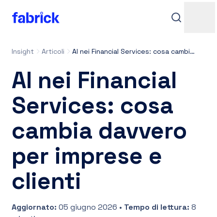
Insight
Articoli
AI nei Financial Services: cosa cambia davvero per imprese e clienti
AI nei Financial
Services: cosa
cambia davvero
Assistenza
per imprese e
clienti
Contatti
Aggiornato
:
05 giugno 2026
•
Tempo di lettura
:
8
Accedi